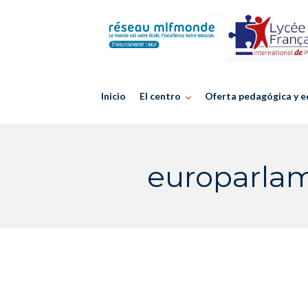
Skip
to
content
Inicio
El centro
Oferta pedagógica y e
europarla