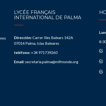
LYCÉE FRANÇAIS
HO
INTERNATIONAL DE PALMA
Lun
Dirección:
Carrer Illes Balears 142A
anos
8:3
07014 Palma, Islas Baleares
teléfono:
+34 971739260
Email:
secretaria.palma@mlfmonde.org