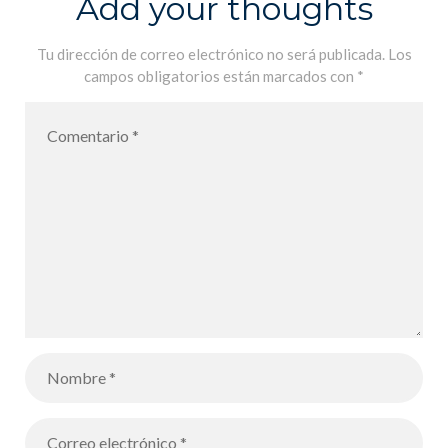
Add your thoughts
(4º y 5º de
primaria) –
Tu dirección de correo electrónico no será publicada.
Los
campos obligatorios están marcados con
*
Ses Fonts
Ufanes –
25/11 – de
9h00 a 15h00