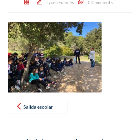
Lyceo Francés
0 Comments
Post
navigation
Salida escolar
– clases de
CM1 et
CM1/CM2