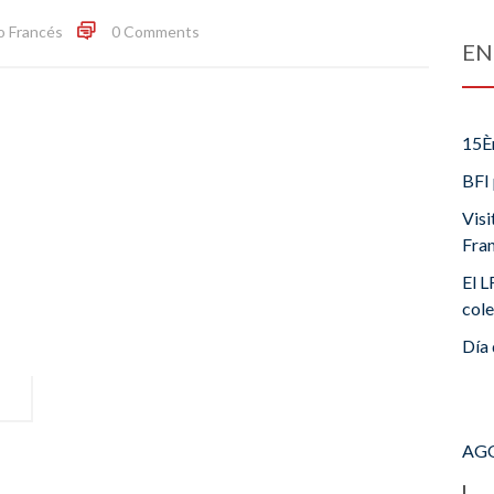
o Francés
0 Comments
EN
15È
BFI 
Visi
Fra
El L
cole
Día 
AGO
L