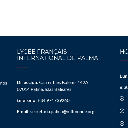
LYCÉE FRANÇAIS
HO
INTERNATIONAL DE PALMA
Lun
Dirección:
Carrer Illes Balears 142A
anos
8:3
07014 Palma, Islas Baleares
teléfono:
+34 971739260
Email:
secretaria.palma@mlfmonde.org