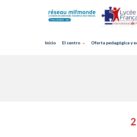
Skip
to
content
Inicio
El centro
Oferta pedagógica y e
2