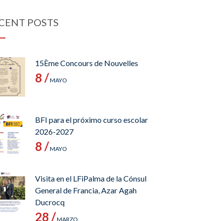
CENT POSTS
15Ème Concours de Nouvelles
8 /
MAYO
BFI para el próximo curso escolar
2026-2027
8 /
MAYO
Visita en el LFiPalma de la Cónsul
General de Francia, Azar Agah
Ducrocq
28 /
MARZO