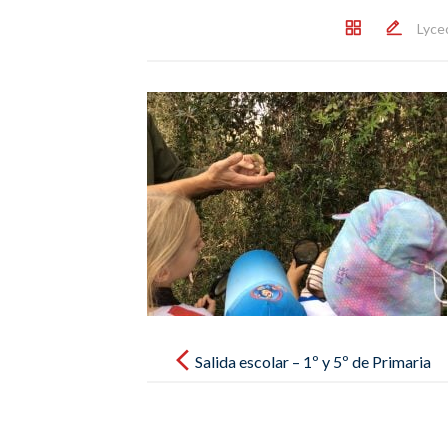
Lyce
Post
navigation
Salida escolar – 1º y 5º de Primaria
– S’Albufera 27/11- 8h45 a 13h15