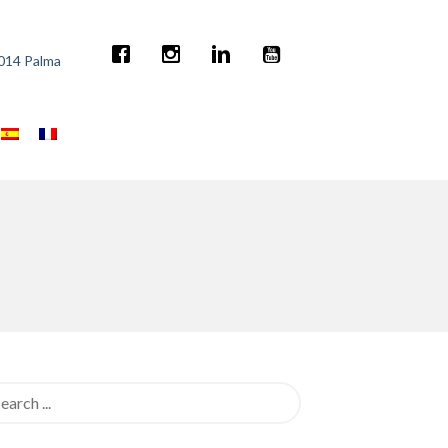
7014 Palma
rch