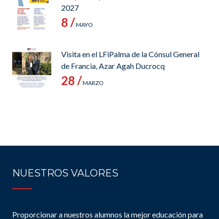
2027
8 /
MAYO
Visita en el LFiPalma de la Cónsul General
de Francia, Azar Agah Ducrocq
28 /
MARZO
NUESTROS VALORES
Proporcionar a nuestros alumnos la mejor educación para