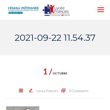
Skip
to
content
2021-09-22 11.54.37
1 /
OCTUBRE
Lyceo Francés
0 Comments