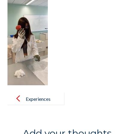
Post
navigation
Experiences
de Physique et
Chimie –
Experiencias
Add your thoughts