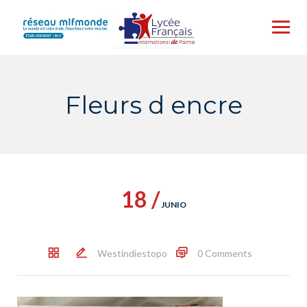
Skip
to
content
Fleurs d encre
18 /
JUNIO
Westindiestopo
0 Comments