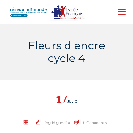
Skip
to
content
Fleurs d encre
cycle 4
1 /
JULIO
ingrid.guedira
0 Comments