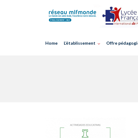
Skip
to
content
Home
L’établissement
Offre pédagogi