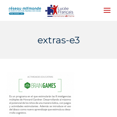
Skip
to
content
extras-e3