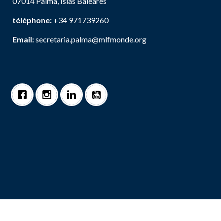
07014 Palma, Islas Baleares
téléphone:
+34 971739260
Email:
secretaria.palma@mlfmonde.org