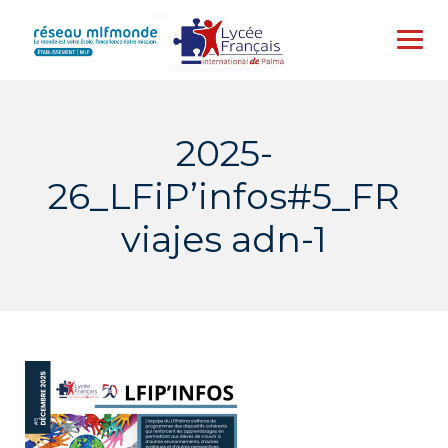
Skip
to
content
2025-
26_LFiP’infos#5_FR
viajes adn-1