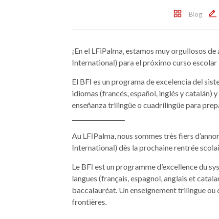
Blog
¡En el LFiPalma, estamos muy orgullosos de 
International) para el próximo curso escola
El BFI es un programa de excelencia del sist
idiomas (francés, español, inglés y catalán) 
enseñanza trilingüe o cuadrilingüe para prep
__________________
Au LFIPalma, nous sommes très fiers d’annon
International) dès la prochaine rentrée scol
Le BFI est un programme d’excellence du sys
langues (français, espagnol, anglais et catal
baccalauréat. Un enseignement trilingue ou 
frontières.