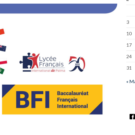
3
10
17
24
31
« M