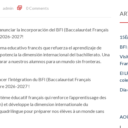
admin
0 Comments
AR
anunciar la incorporación del BFI (Baccalauréat Français
r 2026-2027!
15È
BFI 
ema educativo francés que refuerza el aprendizaje de
y potencia la dimensión internacional del bachillerato. Una
Visi
arar a nuestros alumnos para un mundo sin fronteras.
Fra
El L
cer l’intégration du BFI (Baccalauréat Français
cole
aire 2026-2027 !
Día 
tème éducatif français qui renforce l’apprentissage des
an) et développe la dimension internationale du
quadrilingue pour préparer nos élèves à un monde sans
AOÛ
L