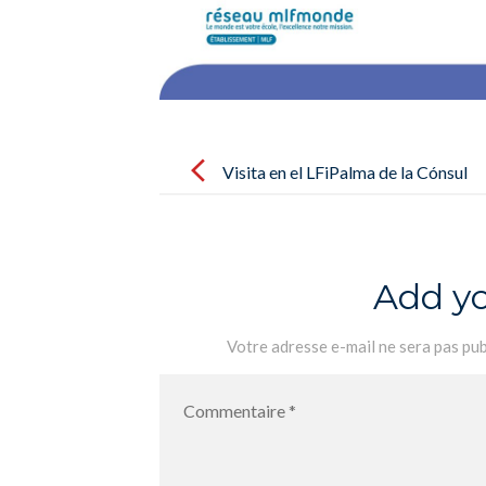
Post
navigation
Visita en el LFiPalma de la Cónsul
General de Francia, Azar Agah
Ducrocq
Add y
Votre adresse e-mail ne sera pas pub