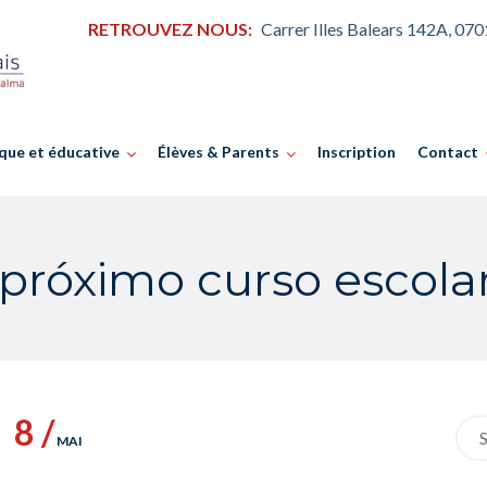
RETROUVEZ NOUS:
Carrer Illes Balears 142A, 07
que et éducative
Élèves & Parents
Inscription
Contact
 próximo curso escol
8 /
Sea
MAI
for: