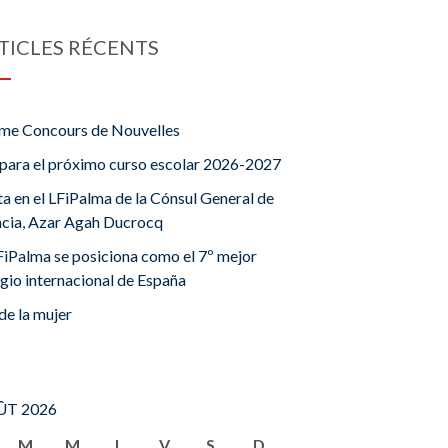
TICLES RÉCENTS
me Concours de Nouvelles
para el próximo curso escolar 2026-2027
ta en el LFiPalma de la Cónsul General de
ncia, Azar Agah Ducrocq
FiPalma se posiciona como el 7º mejor
gio internacional de España
de la mujer
T 2026
M
M
J
V
S
D