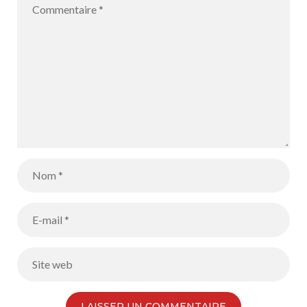
alumnos de 5e
4B lo hacen
y 6e se
maravillosam
improvisan
ente
como
periodistas