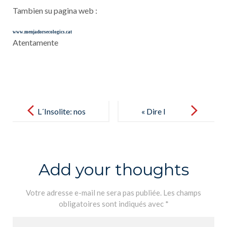
Tambien su pagina web :
www.menjadorsecologics.cat
Atentamente
Post
navigation
L´Insolite: nos
« Dire l
élèves de
´amour », les
5ème et 6ème
élèves de 4B
année s
le font à
Add your thoughts
´improvisent
merveille –
journalistes –
« Decir el
Votre adresse e-mail ne sera pas publiée.
Les champs
obligatoires sont indiqués avec
*
L´Insolite:
amor », los
nuestros
alumnos de