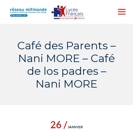
Skip
to
content
Café des Parents –
Nani MORE – Café
de los padres –
Nani MORE
26 /
JANVIER