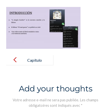
Post
navigation
Capítulo
11.Poder_000
0003
Add your thoughts
Votre adresse e-mail ne sera pas publiée.
Les champs
obligatoires sont indiqués avec
*