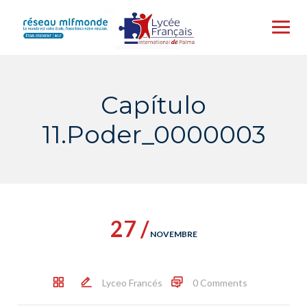
Skip
to
content
Capítulo
11.Poder_0000003
27 /
NOVEMBRE
Lyceo Francés
0 Comments