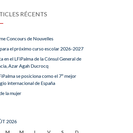
TICLES RÉCENTS
me Concours de Nouvelles
para el próximo curso escolar 2026-2027
ta en el LFiPalma de la Cónsul General de
ncia, Azar Agah Ducrocq
FiPalma se posiciona como el 7º mejor
gio internacional de España
de la mujer
T 2026
M
M
J
V
S
D