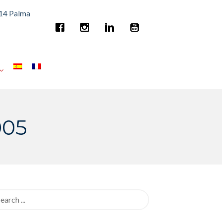
014 Palma
005
rch