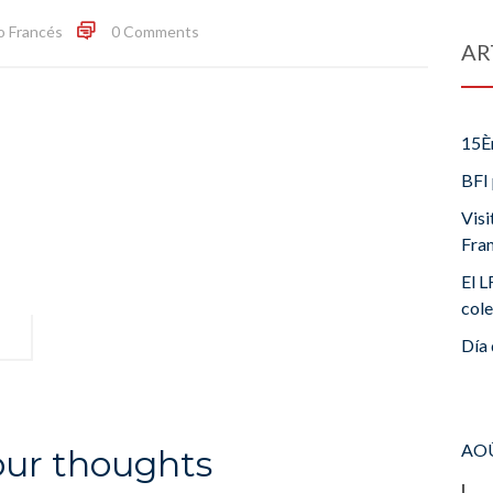
o Francés
0 Comments
AR
15È
BFI 
Visi
Fra
El L
cole
Día 
AOÛ
our thoughts
L