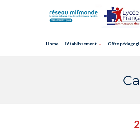
Skip
to
content
Home
L’établissement
Offre pédagogi
Ca
2