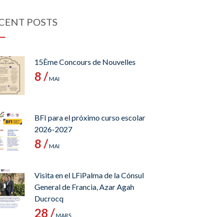
CENT POSTS
15Ème Concours de Nouvelles
8 /
MAI
BFI para el próximo curso escolar
2026-2027
8 /
MAI
Visita en el LFiPalma de la Cónsul
General de Francia, Azar Agah
Ducrocq
28 /
MARS