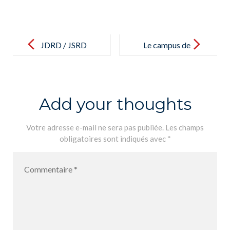
Post
navigation
JDRD / JSRD
Le campus de
– Parcours à
football des
l’aveugle /
vacances de
Recorrido a
février 2020 /
Add your thoughts
ciegas
El Campus de
Fútbol de las
Votre adresse e-mail ne sera pas publiée.
Les champs
obligatoires sont indiqués avec
*
vacaciones de
febrero