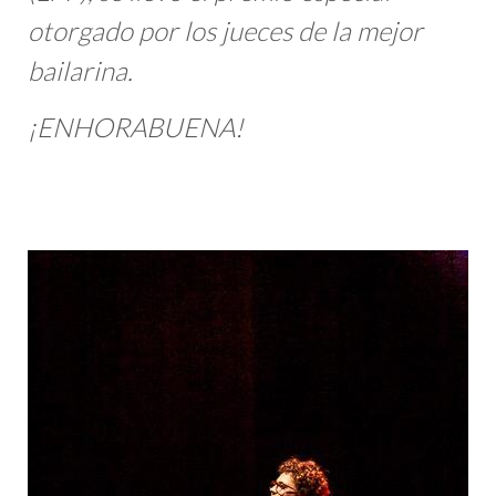
otorgado por los jueces de la mejor
bailarina.
¡ENHORABUENA!