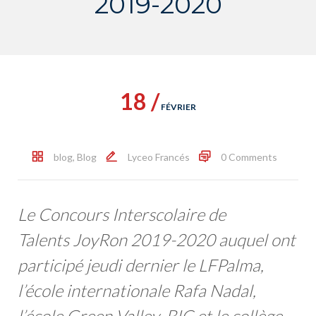
2019-2020
18 /
FÉVRIER
blog
,
Blog
Lyceo Francés
0 Comments
Le Concours Interscolaire de
Talents JoyRon 2019-2020 auquel ont
participé jeudi dernier le LFPalma,
l’école internationale Rafa Nadal,
l’école Green Valley, BIC et le collège