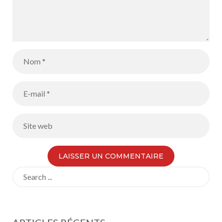
Search
for: