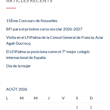
ARTICLES RÉCENTS
15Ème Concours de Nouvelles
BFI para el próximo curso escolar 2026-2027
Visita en el LFiPalma de la Cónsul General de Francia, Azar
Agah Ducrocq
El LFiPalma se posiciona como el 7º mejor colegio
internacional de España
Día de la mujer
AOÛT 2026
L
M
M
J
V
S
D
1
2