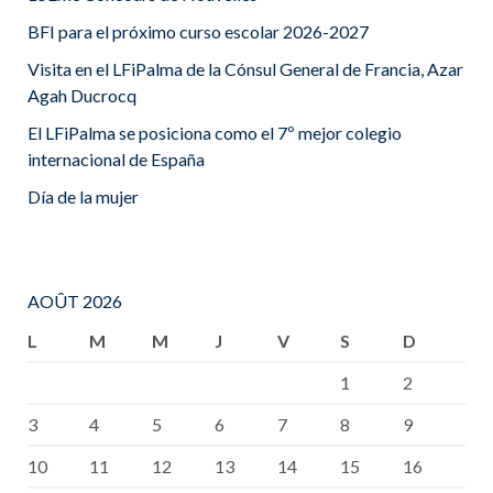
BFI para el próximo curso escolar 2026-2027
Visita en el LFiPalma de la Cónsul General de Francia, Azar
Agah Ducrocq
El LFiPalma se posiciona como el 7º mejor colegio
internacional de España
Día de la mujer
AOÛT 2026
L
M
M
J
V
S
D
1
2
3
4
5
6
7
8
9
10
11
12
13
14
15
16