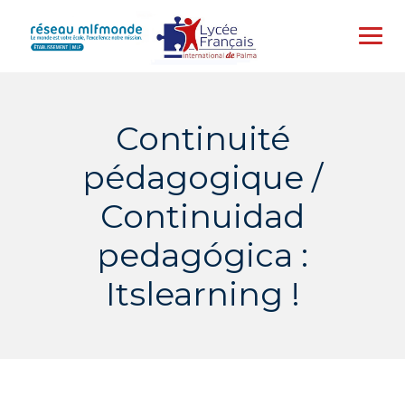
Skip
to
content
Continuité
pédagogique /
Continuidad
pedagógica :
Itslearning !