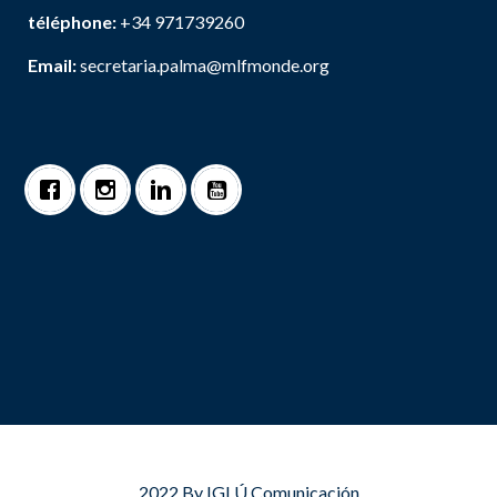
téléphone:
+34 971739260
Email:
secretaria.palma@mlfmonde.org
2022 By
IGLÚ Comunicación