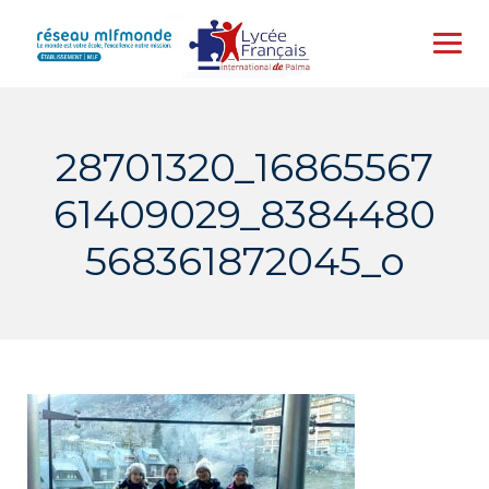
Skip
to
content
28701320_16865567
61409029_8384480
568361872045_o