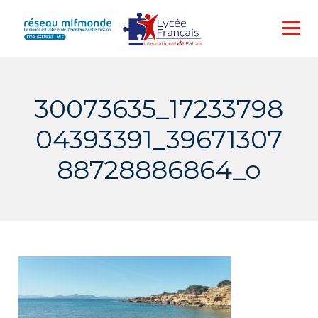
Skip
to
content
30073635_17233798
04393391_39671307
88728886864_o