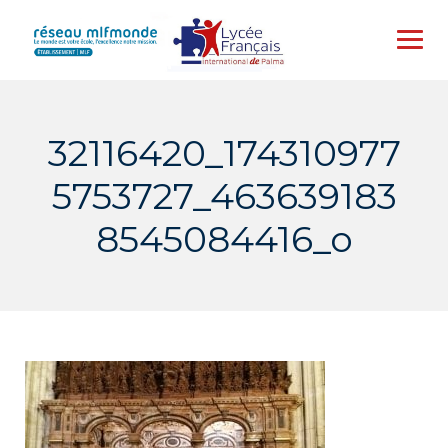
Skip
to
content
32116420_174310977
5753727_463639183
8545084416_o