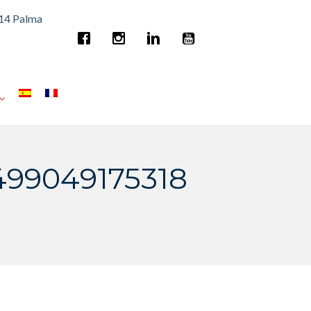
014 Palma
499049175318