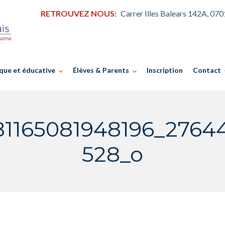
RETROUVEZ NOUS:
Carrer Illes Balears 142A, 07
que et éducative
Élèves & Parents
Inscription
Contact
81165081948196_2764
528_o