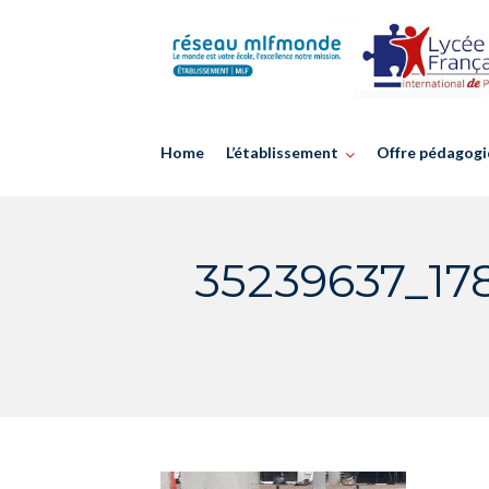
Skip
to
content
Home
L’établissement
Offre pédagogi
35239637_17