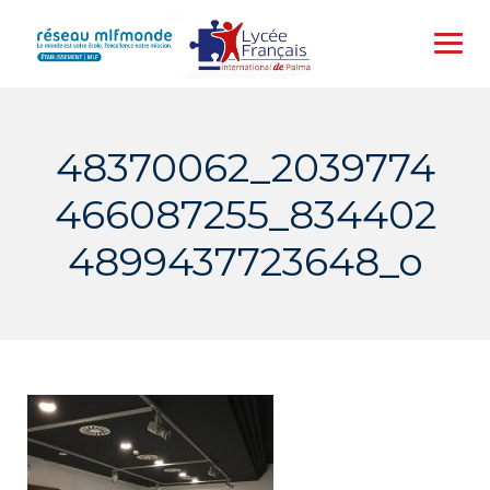
Skip
to
content
48370062_2039774
466087255_834402
4899437723648_o