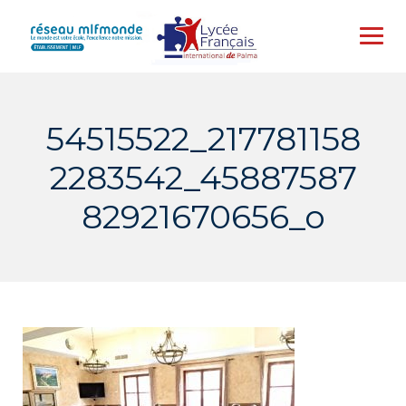
Skip
to
content
54515522_217781158
2283542_45887587
82921670656_o