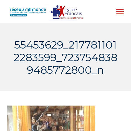
Skip
to
content
55453629_217781101
2283599_723754838
9485772800_n