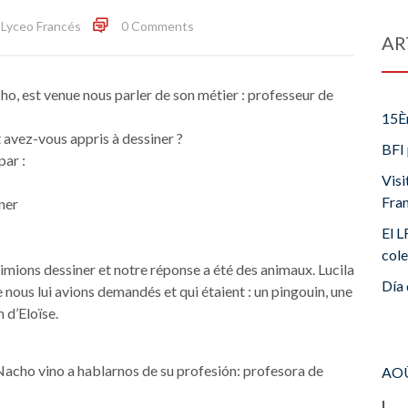
Lyceo Francés
0 Comments
AR
cho, est venue nous parler de son métier : professeur de
15È
avez-vous appris à dessiner ?
BFI 
par :
Visi
Fra
ner
El L
cole
imions dessiner et notre réponse a été des animaux. Lucila
Día 
ous lui avions demandés et qui étaient : un pingouin, une
n d’Eloïse.
 Nacho vino a hablarnos de su profesión: profesora de
AOÛ
L