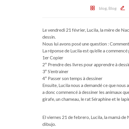
blog
,
Blog
Le vendredi 21 février, Lucila, la mère de Na
dessin.
Nous lui avons posé une question : Comment 
La réponse de Lucila est qu’elle a commencé 
1er Copier
2º Prendre des livres pour apprendre à dessi
3º S’entrainer
4º Passer son temps à dessiner
Ensuite, Lucila nous a demandé ce que nous a
a donc commencé à dessiner les animaux que n
girafe, un chameau, le rat Séraphine et le lapi
El viernes 21 de febrero, Lucila, la mamá de
dibujo.