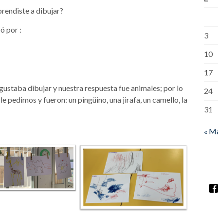
rendiste a dibujar?
ó por :
3
10
17
gustaba dibujar y nuestra respuesta fue animales; por lo
24
le pedimos y fueron: un pingüino, una jirafa, un camello, la
31
« M