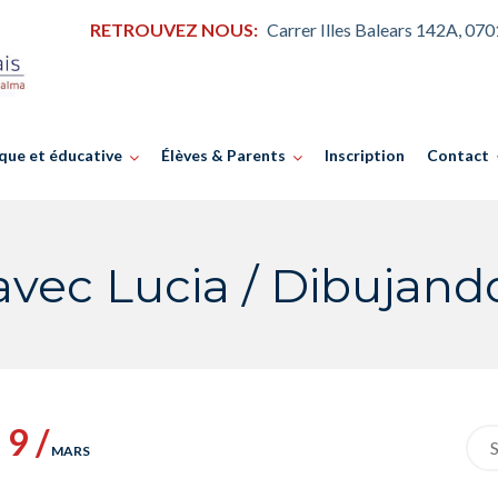
RETROUVEZ NOUS:
Carrer Illes Balears 142A, 07
que et éducative
Élèves & Parents
Inscription
Contact
vec Lucia / Dibujand
9 /
Sea
MARS
for: