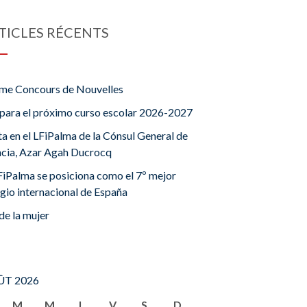
TICLES RÉCENTS
me Concours de Nouvelles
para el próximo curso escolar 2026-2027
ta en el LFiPalma de la Cónsul General de
ncia, Azar Agah Ducrocq
FiPalma se posiciona como el 7º mejor
gio internacional de España
de la mujer
T 2026
M
M
J
V
S
D