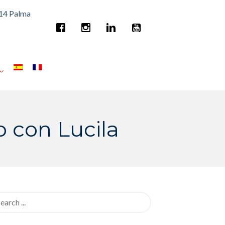
014 Palma
o con Lucila
rch