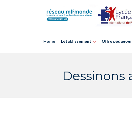
Skip
to
content
Home
L’établissement
Offre pédagogi
Dessinons a