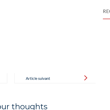
RE
Article suivant
our thoughts