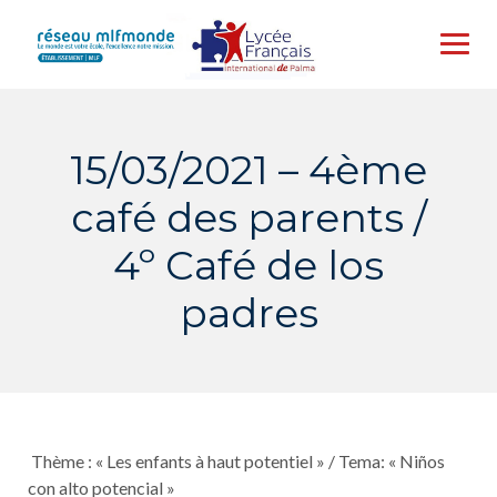
Skip
to
content
15/03/2021 – 4ème
café des parents /
4º Café de los
padres
Thème : « Les enfants à haut potentiel » / Tema: « Niños
con alto potencial »