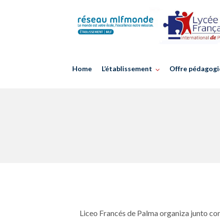
Skip
to
content
Home
L’établissement
Offre pédagogi
Liceo Francés de Palma organiza junto con