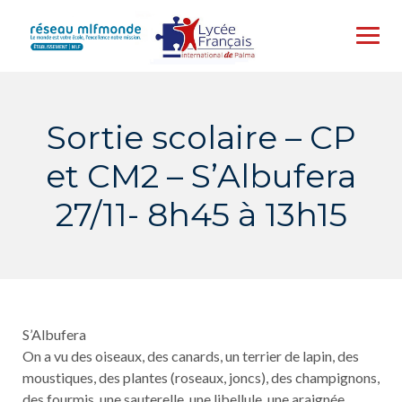
Skip
to
content
Sortie scolaire – CP
et CM2 – S’Albufera
27/11- 8h45 à 13h15
S’Albufera
On a vu des oiseaux, des canards, un terrier de lapin, des
moustiques, des plantes (roseaux, joncs), des champignons,
des fourmis, une sauterelle, une libellule, une araignée…