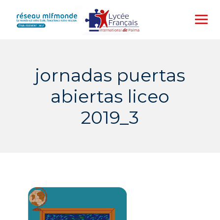
Skip
to
content
jornadas puertas
abiertas liceo
2019_3