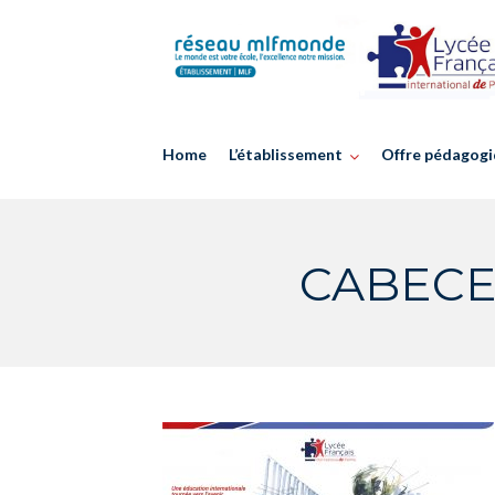
Skip
to
content
Home
L’établissement
Offre pédagogi
CABECE