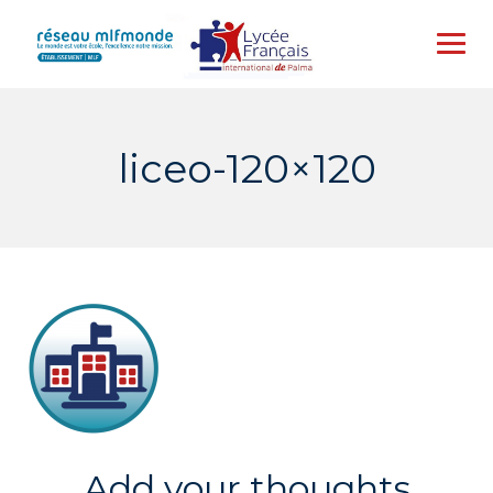
Skip
to
content
liceo-120×120
Add your thoughts