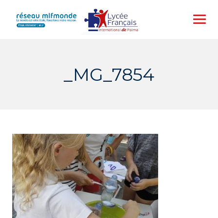
Skip
to
content
_MG_7854