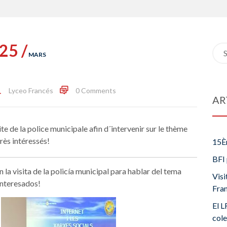
25 /
Sea
MARS
for:
Lyceo Francés
0 Comments
AR
e de la police municipale afin d´intervenir sur le thème
très intéressés!
15È
BFI 
 la visita de la policía municipal para hablar del tema
Visi
 interesados!
Fra
El L
cole