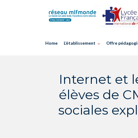
Skip
to
content
Home
L’établissement
Offre pédagogi
Internet et 
élèves de CM
sociales exp