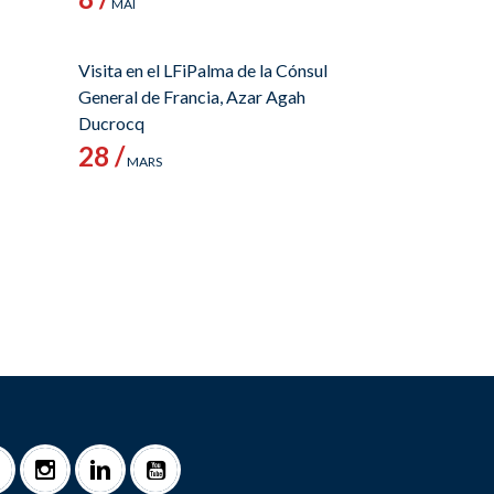
MAI
Visita en el LFiPalma de la Cónsul
General de Francia, Azar Agah
Ducrocq
28 /
MARS