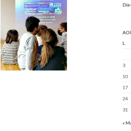
Día 
AOÛ
L
3
10
17
24
31
« M