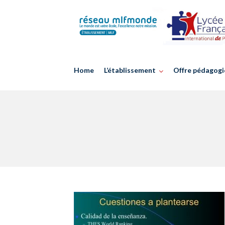
Skip
to
content
Home
L’établissement
Offre pédagogi