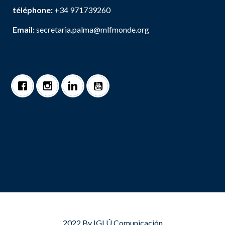
téléphone:
+34 971739260
Email:
secretaria.palma@mlfmonde.org
2022 By
IGLÚ Comunicación