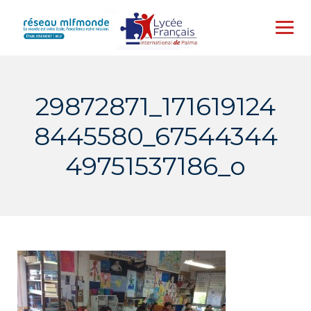
Skip
to
content
29872871_171619124
8445580_67544344
49751537186_o