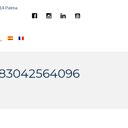
014 Palma
783042564096