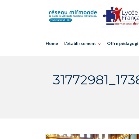
Skip
to
content
Home
L’établissement
Offre pédagogi
31772981_17