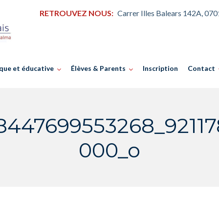
RETROUVEZ NOUS:
Carrer Illes Balears 142A, 07
que et éducative
Élèves & Parents
Inscription
Contact
38447699553268_9211
000_o