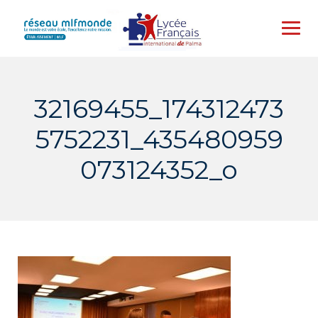
Skip
to
content
32169455_174312473
5752231_435480959
073124352_o