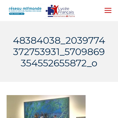
Skip
to
content
48384038_2039774
372753931_5709869
354552655872_o