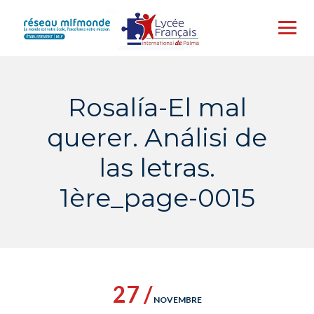
Skip
to
content
Rosalía-El mal
querer. Análisi de
las letras.
1ère_page-0015
27 /
NOVEMBRE