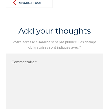
navigation
Rosalía-El mal
querer. Análisi
de las letras.
1ère_page-
Add your thoughts
0015
Votre adresse e-mail ne sera pas publiée.
Les champs
obligatoires sont indiqués avec
*