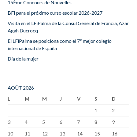
15Ème Concours de Nouvelles
BFI para el próximo curso escolar 2026-2027
Visita en el LFiPalma de la Cónsul General de Francia, Azar
Agah Ducrocq
El LFiPalma se posiciona como el 7º mejor colegio
internacional de España
Día de la mujer
AOÛT 2026
L
M
M
J
V
S
D
1
2
3
4
5
6
7
8
9
10
11
12
13
14
15
16