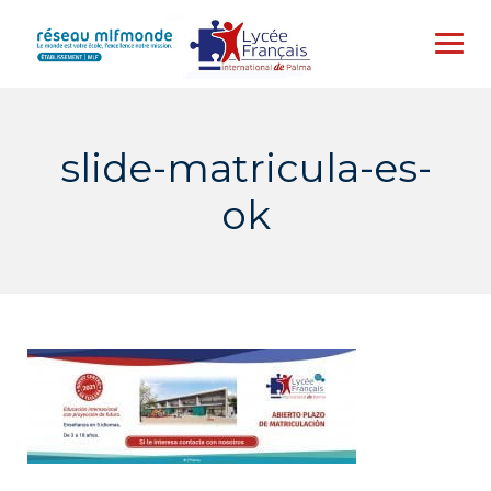
Skip
to
content
slide-matricula-es-
ok