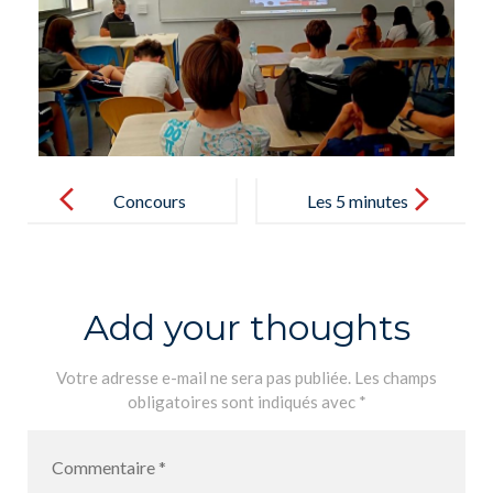
Concours
Les 5 minutes
ENDESA
d’actualité
ECOINNOVA
CIÓN
Add your thoughts
Votre adresse e-mail ne sera pas publiée.
Les champs
obligatoires sont indiqués avec
*