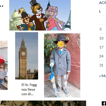
AOÛ
L
3
10
17
24
31
« M