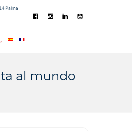
014 Palma
lta al mundo
rch