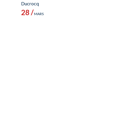
Ducrocq
28 /
MARS