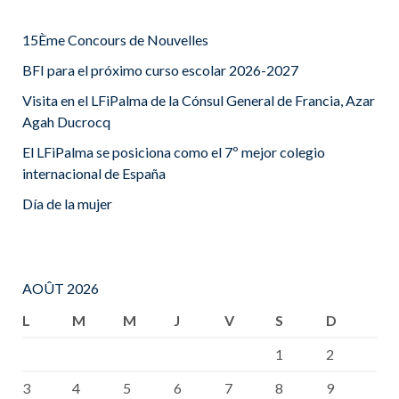
15Ème Concours de Nouvelles
BFI para el próximo curso escolar 2026-2027
Visita en el LFiPalma de la Cónsul General de Francia, Azar
Agah Ducrocq
El LFiPalma se posiciona como el 7º mejor colegio
internacional de España
Día de la mujer
AOÛT 2026
L
M
M
J
V
S
D
1
2
3
4
5
6
7
8
9