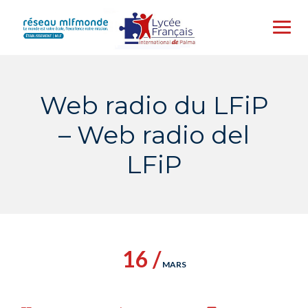
Skip
to
content
Web radio du LFiP
– Web radio del
LFiP
16 /
MARS