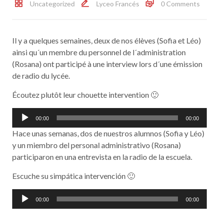
Uncategorized
Lyceo Francés
0 Comments
Il y a quelques semaines, deux de nos élèves (Sofia et Léo)
ainsi qu´un membre du personnel de l´administration
(Rosana) ont participé à une interview lors d´une émission
de radio du lycée.
Écoutez plutôt leur chouette intervention 🙂
Lecteur
00:00
00:00
audio
Hace unas semanas, dos de nuestros alumnos (Sofia y Léo)
y un miembro del personal administrativo (Rosana)
participaron en una entrevista en la radio de la escuela.
Escuche su simpática intervención 🙂
Lecteur
00:00
00:00
audio