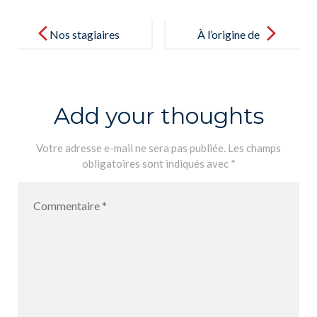
Post
navigation
Nos stagiaires
À l’origine de
à l´honneur au
l’écriture… – El
LFiP –
origen de la
Nuestros
escritura…
Add your thoughts
pasantes
honrados en el
Votre adresse e-mail ne sera pas publiée.
Les champs
obligatoires sont indiqués avec
*
LFiP