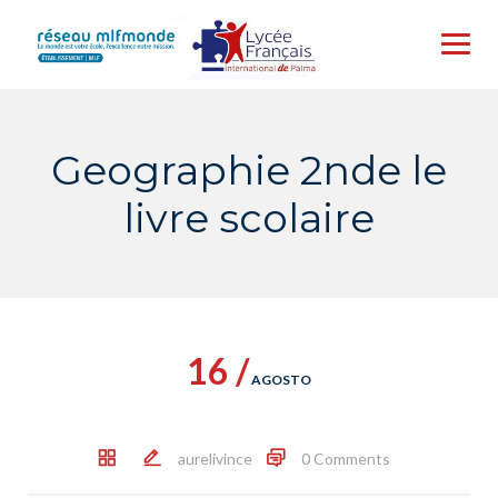
Skip
to
content
Geographie 2nde le
livre scolaire
16 /
AGOSTO
aurelivince
0 Comments