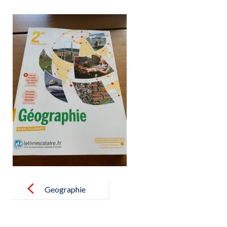
Post
navigation
Geographie
2nde le livre
scolaire