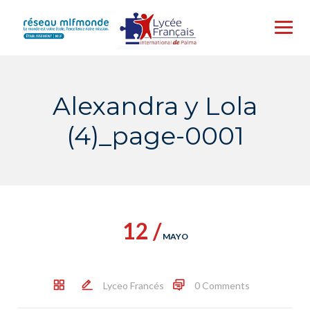
Skip
to
content
Alexandra y Lola
(4)_page-0001
12 /
MAYO
Lyceo Francés
0 Comments