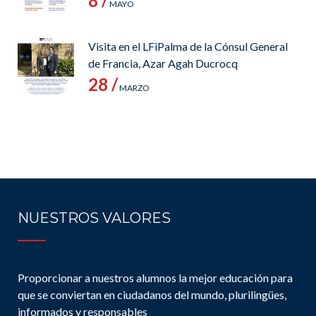
8 /
MAYO
Visita en el LFiPalma de la Cónsul General
de Francia, Azar Agah Ducrocq
28 /
MARZO
NUESTROS VALORES
Proporcionar a nuestros alumnos la mejor educación para
que se conviertan en ciudadanos del mundo, plurilingües,
informados y responsables