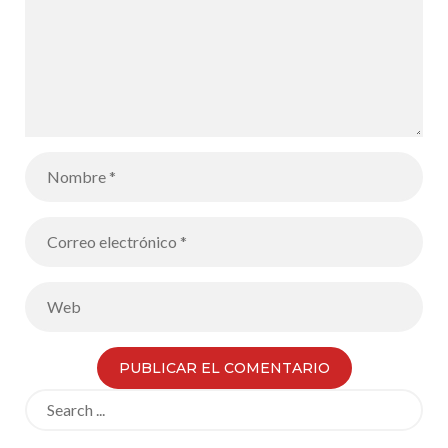
Search
for: