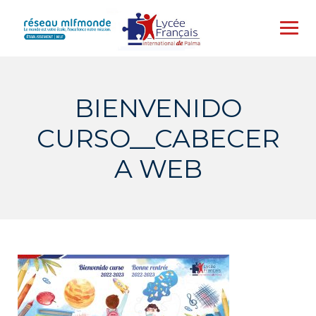
Skip
to
content
BIENVENIDO
CURSO__CABECER
A WEB