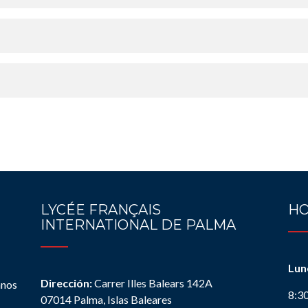
LYCÉE FRANÇAIS
HO
INTERNATIONAL DE PALMA
Lun
Dirección:
Carrer Illes Balears 142A
anos
8:3
07014 Palma, Islas Baleares