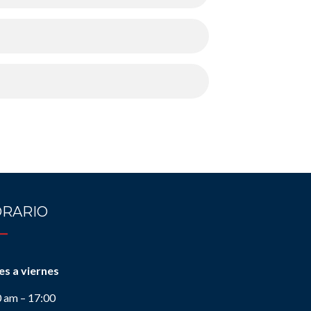
RARIO
es a viernes
0 am – 17:00