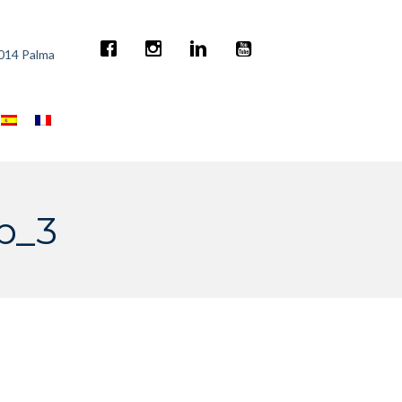
7014 Palma
b_3