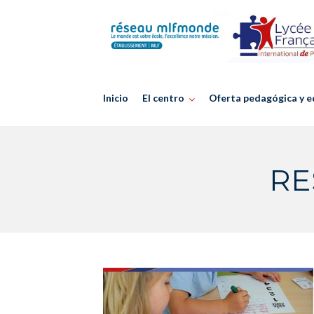
Skip
to
content
Inicio
El centro
Oferta pedagógica y e
RE