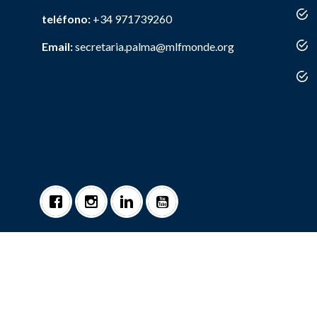
teléfono:
+34 971739260
Email:
secretaria.palma@mlfmonde.org