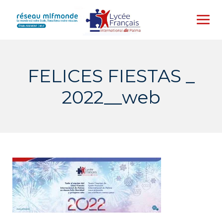
Skip
to
content
FELICES FIESTAS _
2022__web