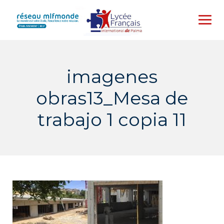
Skip
to
content
imagenes
obras13_Mesa de
trabajo 1 copia 11